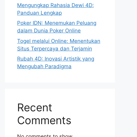
Mengungkap Rahasia Dewi 4D:
Panduan Lengkap
Poker IDN: Menemukan Peluang
dalam Dunia Poker Online
Togel melalui Online: Menentukan
Situs Terpercaya dan Terjamin
Rubah 4D: Inovasi Artistik yang
Mengubah Paradigma
Recent
Comments
No comments to show.