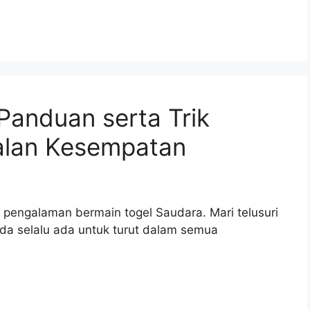
 Panduan serta Trik
alan Kesempatan
pengalaman bermain togel Saudara. Mari telusuri
Anda selalu ada untuk turut dalam semua