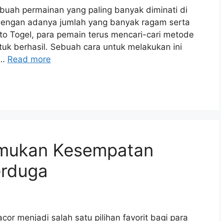
ebuah permainan yang paling banyak diminati di
 Dengan adanya jumlah yang banyak ragam serta
oto Togel, para pemain terus mencari-cari metode
k berhasil. Sebuah cara untuk melakukan ini
 …
Read more
Temukan Kesempatan
erduga
acor menjadi salah satu pilihan favorit bagi para