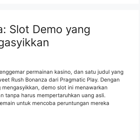
: Slot Demo yang
asyikkan
 penggemar permainan kasino, dan satu judul yang
weet Rush Bonanza dari Pragmatic Play. Dengan
g mengasyikkan, demo slot ini menawarkan
n tanpa harus mempertaruhkan uang asli.
emain untuk mencoba peruntungan mereka