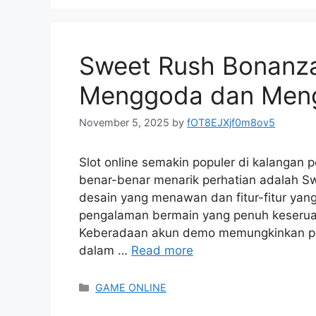
Sweet Rush Bonanza
Menggoda dan Meng
November 5, 2025
by
fOT8EJXjf0m8ov5
Slot online semakin populer di kalangan
benar-benar menarik perhatian adalah S
desain yang menawan dan fitur-fitur yan
pengalaman bermain yang penuh keserua
Keberadaan akun demo memungkinkan p
dalam …
Read more
Categories
GAME ONLINE