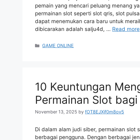
pemain yang mencari peluang menang ya
permainan slot seperti slot qris, slot pu
dapat menemukan cara baru untuk meraih 
dibicarakan adalah salju4d, …
Read more
Categories
GAME ONLINE
10 Keuntungan Men
Permainan Slot bagi
November 13, 2025
by
fOT8EJXjf0m8ov5
Di dalam alam judi siber, permainan slot
berbagai pengguna. Dengan berbagai jeni