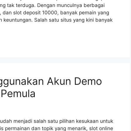
ng tak terduga. Dengan munculnya berbagai
lsa, dan slot deposit 10000, banyak pemain yang
keuntungan. Salah satu situs yang kini banyak
ggunakan Akun Demo
 Pemula
 sudah menjadi salah satu pilihan kesukaan untuk
s permainan dan topik yang menarik, slot online