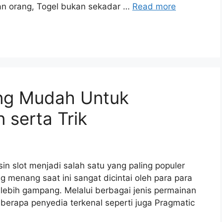
ian orang, Togel bukan sekadar …
Read more
ing Mudah Untuk
serta Trik
in slot menjadi salah satu yang paling populer
g menang saat ini sangat dicintai oleh para para
ebih gampang. Melalui berbagai jenis permainan
eberapa penyedia terkenal seperti juga Pragmatic