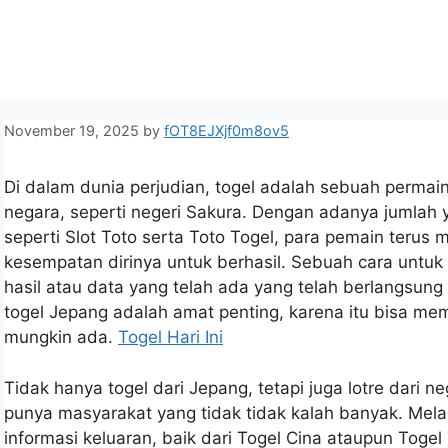
November 19, 2025
by
fOT8EJXjf0m8ov5
Di dalam dunia perjudian, togel adalah sebuah permain
negara, seperti negeri Sakura. Dengan adanya jumlah 
seperti Slot Toto serta Toto Togel, para pemain teru
kesempatan dirinya untuk berhasil. Sebuah cara untuk m
hasil atau data yang telah ada yang telah berlangsung 
togel Jepang adalah amat penting, karena itu bisa m
mungkin ada.
Togel Hari Ini
Tidak hanya togel dari Jepang, tetapi juga lotre dari 
punya masyarakat yang tidak tidak kalah banyak. Mel
informasi keluaran, baik dari Togel Cina ataupun Toge