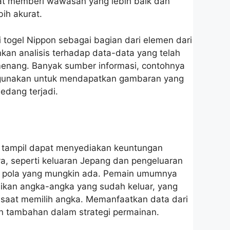
pat memberi wawasan yang lebih baik dan
ih akurat.
 togel Nippon sebagai bagian dari elemen dari
nkan analisis terhadap data-data yang telah
menang. Banyak sumber informasi, contohnya
digunakan untuk mendapatkan gambaran yang
edang terjadi.
 tampil dapat menyediakan keuntungan
a, seperti keluaran Jepang dan pengeluaran
si pola yang mungkin ada. Pemain umumnya
ikan angka-angka yang sudah keluar, yang
saat memilih angka. Memanfaatkan data dari
n tambahan dalam strategi permainan.