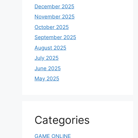
December 2025
November 2025
October 2025
September 2025
August 2025
July 2025
June 2025
May 2025
Categories
GAME ONLINE