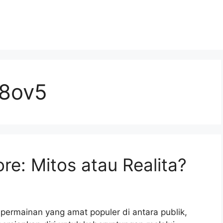
8ov5
re: Mitos atau Realita?
 permainan yang amat populer di antara publik,