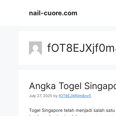
Skip
to
nail-cuore.com
content
fOT8EJXjf0m
Angka Togel Singapo
July 27, 2025
by
fOT8EJXjf0m8ov5
Togel Singapore telah menjadi salah satu