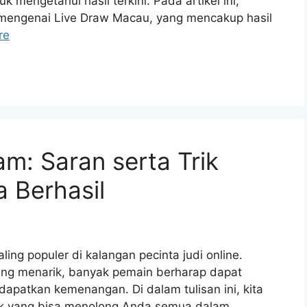
uk mengetahui hasil terkini. Pada artikel ini,
engenai Live Draw Macau, yang mencakup hasil
re
m: Saran serta Trik
 Berhasil
ing populer di kalangan pecinta judi online.
ng menarik, banyak pemain berharap dapat
patkan kemenangan. Di dalam tulisan ini, kita
trik yang bisa menolong Anda semua dalam