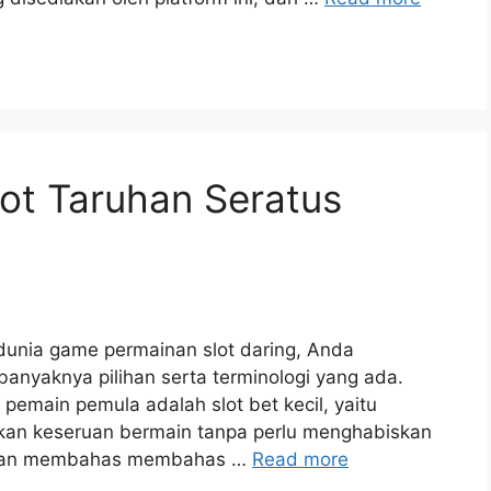
ot Taruhan Seratus
unia game permainan slot daring, Anda
anyaknya pilihan serta terminologi yang ada.
emain pemula adalah slot bet kecil, yaitu
an keseruan bermain tanpa perlu menghabiskan
ta akan membahas membahas …
Read more