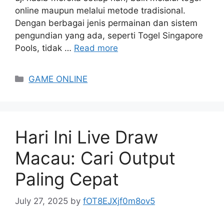
online maupun melalui metode tradisional.
Dengan berbagai jenis permainan dan sistem
pengundian yang ada, seperti Togel Singapore
Pools, tidak …
Read more
Categories
GAME ONLINE
Hari Ini Live Draw
Macau: Cari Output
Paling Cepat
July 27, 2025
by
fOT8EJXjf0m8ov5