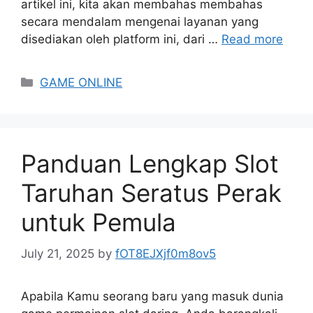
artikel ini, kita akan membahas membahas
secara mendalam mengenai layanan yang
disediakan oleh platform ini, dari …
Read more
Categories
GAME ONLINE
Panduan Lengkap Slot
Taruhan Seratus Perak
untuk Pemula
July 21, 2025
by
fOT8EJXjf0m8ov5
Apabila Kamu seorang baru yang masuk dunia