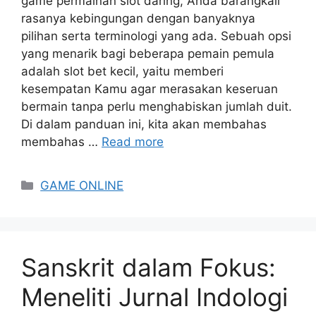
game permainan slot daring, Anda barangkali
rasanya kebingungan dengan banyaknya
pilihan serta terminologi yang ada. Sebuah opsi
yang menarik bagi beberapa pemain pemula
adalah slot bet kecil, yaitu memberi
kesempatan Kamu agar merasakan keseruan
bermain tanpa perlu menghabiskan jumlah duit.
Di dalam panduan ini, kita akan membahas
membahas …
Read more
Categories
GAME ONLINE
Sanskrit dalam Fokus:
Meneliti Jurnal Indologi