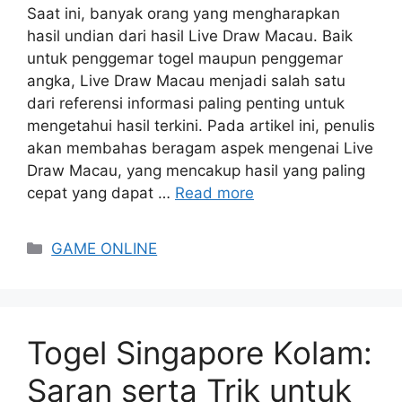
Saat ini, banyak orang yang mengharapkan
hasil undian dari hasil Live Draw Macau. Baik
untuk penggemar togel maupun penggemar
angka, Live Draw Macau menjadi salah satu
dari referensi informasi paling penting untuk
mengetahui hasil terkini. Pada artikel ini, penulis
akan membahas beragam aspek mengenai Live
Draw Macau, yang mencakup hasil yang paling
cepat yang dapat …
Read more
Categories
GAME ONLINE
Togel Singapore Kolam:
Saran serta Trik untuk