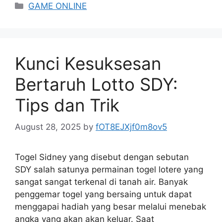
Categories
GAME ONLINE
Kunci Kesuksesan
Bertaruh Lotto SDY:
Tips dan Trik
August 28, 2025
by
fOT8EJXjf0m8ov5
Togel Sidney yang disebut dengan sebutan
SDY salah satunya permainan togel lotere yang
sangat sangat terkenal di tanah air. Banyak
penggemar togel yang bersaing untuk dapat
menggapai hadiah yang besar melalui menebak
angka yang akan akan keluar. Saat