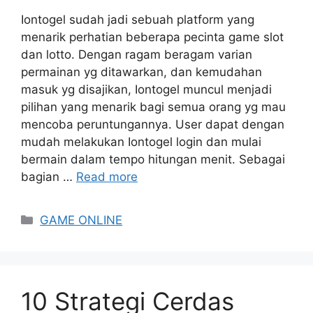
Iontogel sudah jadi sebuah platform yang
menarik perhatian beberapa pecinta game slot
dan lotto. Dengan ragam beragam varian
permainan yg ditawarkan, dan kemudahan
masuk yg disajikan, Iontogel muncul menjadi
pilihan yang menarik bagi semua orang yg mau
mencoba peruntungannya. User dapat dengan
mudah melakukan Iontogel login dan mulai
bermain dalam tempo hitungan menit. Sebagai
bagian …
Read more
Categories
GAME ONLINE
10 Strategi Cerdas