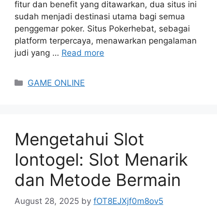
fitur dan benefit yang ditawarkan, dua situs ini
sudah menjadi destinasi utama bagi semua
penggemar poker. Situs Pokerhebat, sebagai
platform terpercaya, menawarkan pengalaman
judi yang …
Read more
Categories
GAME ONLINE
Mengetahui Slot
Iontogel: Slot Menarik
dan Metode Bermain
August 28, 2025
by
fOT8EJXjf0m8ov5