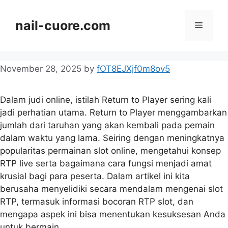
Skip
to
nail-cuore.com
Menu
content
November 28, 2025
by
fOT8EJXjf0m8ov5
Dalam judi online, istilah Return to Player sering kali
jadi perhatian utama. Return to Player menggambarkan
jumlah dari taruhan yang akan kembali pada pemain
dalam waktu yang lama. Seiring dengan meningkatnya
popularitas permainan slot online, mengetahui konsep
RTP live serta bagaimana cara fungsi menjadi amat
krusial bagi para peserta. Dalam artikel ini kita
berusaha menyelidiki secara mendalam mengenai slot
RTP, termasuk informasi bocoran RTP slot, dan
mengapa aspek ini bisa menentukan kesuksesan Anda
untuk bermain.