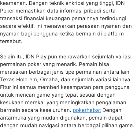
keamanan. Dengan teknik enkripsi yang tinggi, IDN
Poker memastikan data informasi pribadi serta
transaksi finansial keuangan pemainnya terlindungi
secara efektif. Ini menawarkan perasaan nyaman dan
nyaman bagi pengguna ketika bermain di platform
tersebut.
Selain itu, IDN Play pun menawarkan sejumlah variasi
permainan poker yang menarik. Pemain bisa
merasakan berbagai jenis tipe permainan antara lain
Texas Hold em, Omaha, dan sejumlah variasi lainnya.
Fitur ini semua memberi kesempatan para pengguna
untuk mencari game yang tepat sesuai dengan
kesukaan mereka, yang meningkatkan pengalaman
bermain secara keseluruhan.
pokerhebat
Dengan
antarmuka yang mudah digunakan, pemain dapat
dengan mudah navigasi antara berbagai pilihan game.