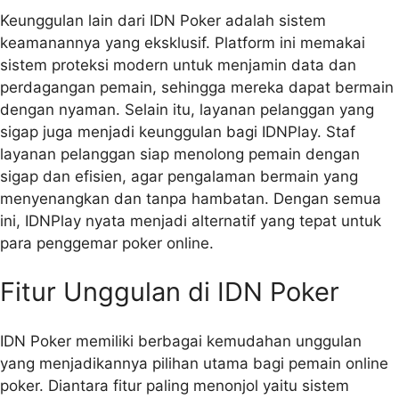
Keunggulan lain dari IDN Poker adalah sistem
keamanannya yang eksklusif. Platform ini memakai
sistem proteksi modern untuk menjamin data dan
perdagangan pemain, sehingga mereka dapat bermain
dengan nyaman. Selain itu, layanan pelanggan yang
sigap juga menjadi keunggulan bagi IDNPlay. Staf
layanan pelanggan siap menolong pemain dengan
sigap dan efisien, agar pengalaman bermain yang
menyenangkan dan tanpa hambatan. Dengan semua
ini, IDNPlay nyata menjadi alternatif yang tepat untuk
para penggemar poker online.
Fitur Unggulan di IDN Poker
IDN Poker memiliki berbagai kemudahan unggulan
yang menjadikannya pilihan utama bagi pemain online
poker. Diantara fitur paling menonjol yaitu sistem