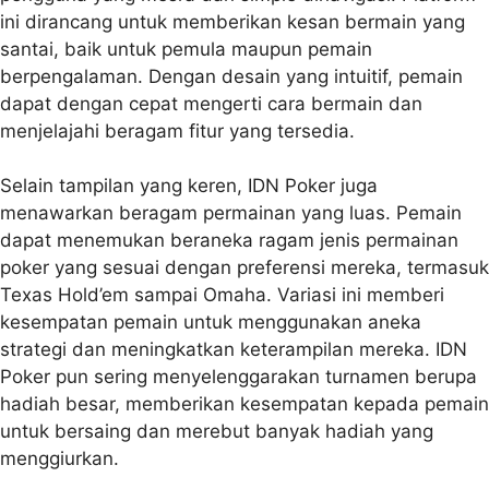
ini dirancang untuk memberikan kesan bermain yang
santai, baik untuk pemula maupun pemain
berpengalaman. Dengan desain yang intuitif, pemain
dapat dengan cepat mengerti cara bermain dan
menjelajahi beragam fitur yang tersedia.
Selain tampilan yang keren, IDN Poker juga
menawarkan beragam permainan yang luas. Pemain
dapat menemukan beraneka ragam jenis permainan
poker yang sesuai dengan preferensi mereka, termasuk
Texas Hold’em sampai Omaha. Variasi ini memberi
kesempatan pemain untuk menggunakan aneka
strategi dan meningkatkan keterampilan mereka. IDN
Poker pun sering menyelenggarakan turnamen berupa
hadiah besar, memberikan kesempatan kepada pemain
untuk bersaing dan merebut banyak hadiah yang
menggiurkan.