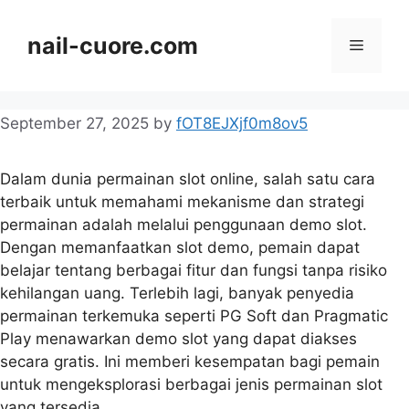
Skip
to
nail-cuore.com
Menu
content
September 27, 2025
by
fOT8EJXjf0m8ov5
Dalam dunia permainan slot online, salah satu cara
terbaik untuk memahami mekanisme dan strategi
permainan adalah melalui penggunaan demo slot.
Dengan memanfaatkan slot demo, pemain dapat
belajar tentang berbagai fitur dan fungsi tanpa risiko
kehilangan uang. Terlebih lagi, banyak penyedia
permainan terkemuka seperti PG Soft dan Pragmatic
Play menawarkan demo slot yang dapat diakses
secara gratis. Ini memberi kesempatan bagi pemain
untuk mengeksplorasi berbagai jenis permainan slot
yang tersedia.