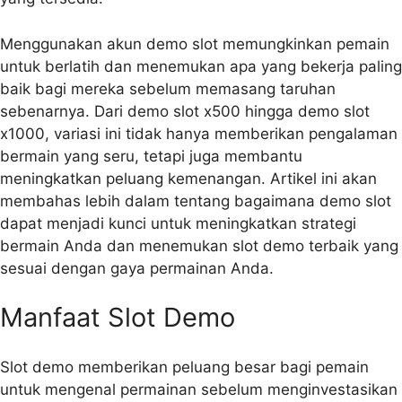
Menggunakan akun demo slot memungkinkan pemain
untuk berlatih dan menemukan apa yang bekerja paling
baik bagi mereka sebelum memasang taruhan
sebenarnya. Dari demo slot x500 hingga demo slot
x1000, variasi ini tidak hanya memberikan pengalaman
bermain yang seru, tetapi juga membantu
meningkatkan peluang kemenangan. Artikel ini akan
membahas lebih dalam tentang bagaimana demo slot
dapat menjadi kunci untuk meningkatkan strategi
bermain Anda dan menemukan slot demo terbaik yang
sesuai dengan gaya permainan Anda.
Manfaat Slot Demo
Slot demo memberikan peluang besar bagi pemain
untuk mengenal permainan sebelum menginvestasikan