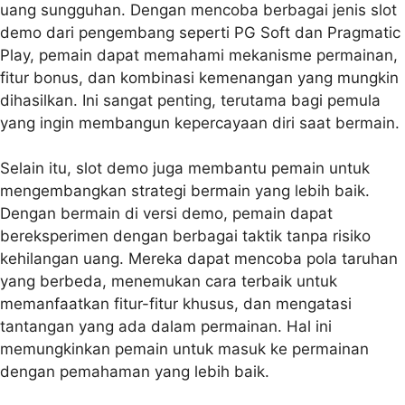
uang sungguhan. Dengan mencoba berbagai jenis slot
demo dari pengembang seperti PG Soft dan Pragmatic
Play, pemain dapat memahami mekanisme permainan,
fitur bonus, dan kombinasi kemenangan yang mungkin
dihasilkan. Ini sangat penting, terutama bagi pemula
yang ingin membangun kepercayaan diri saat bermain.
Selain itu, slot demo juga membantu pemain untuk
mengembangkan strategi bermain yang lebih baik.
Dengan bermain di versi demo, pemain dapat
bereksperimen dengan berbagai taktik tanpa risiko
kehilangan uang. Mereka dapat mencoba pola taruhan
yang berbeda, menemukan cara terbaik untuk
memanfaatkan fitur-fitur khusus, dan mengatasi
tantangan yang ada dalam permainan. Hal ini
memungkinkan pemain untuk masuk ke permainan
dengan pemahaman yang lebih baik.