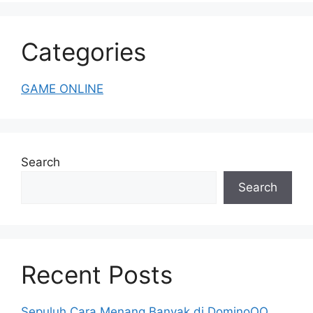
Categories
GAME ONLINE
Search
Search
Recent Posts
Sepuluh Cara Menang Banyak di DominoQQ