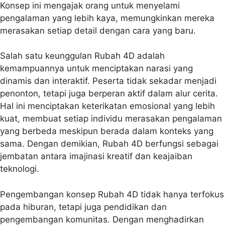
Konsep ini mengajak orang untuk menyelami
pengalaman yang lebih kaya, memungkinkan mereka
merasakan setiap detail dengan cara yang baru.
Salah satu keunggulan Rubah 4D adalah
kemampuannya untuk menciptakan narasi yang
dinamis dan interaktif. Peserta tidak sekadar menjadi
penonton, tetapi juga berperan aktif dalam alur cerita.
Hal ini menciptakan keterikatan emosional yang lebih
kuat, membuat setiap individu merasakan pengalaman
yang berbeda meskipun berada dalam konteks yang
sama. Dengan demikian, Rubah 4D berfungsi sebagai
jembatan antara imajinasi kreatif dan keajaiban
teknologi.
Pengembangan konsep Rubah 4D tidak hanya terfokus
pada hiburan, tetapi juga pendidikan dan
pengembangan komunitas. Dengan menghadirkan