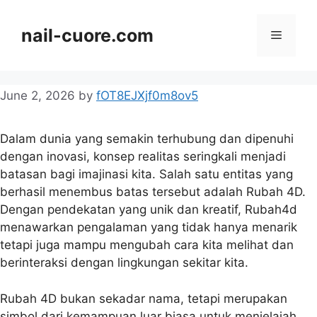
Skip
to
nail-cuore.com
Menu
content
June 2, 2026
by
fOT8EJXjf0m8ov5
Dalam dunia yang semakin terhubung dan dipenuhi
dengan inovasi, konsep realitas seringkali menjadi
batasan bagi imajinasi kita. Salah satu entitas yang
berhasil menembus batas tersebut adalah Rubah 4D.
Dengan pendekatan yang unik dan kreatif, Rubah4d
menawarkan pengalaman yang tidak hanya menarik
tetapi juga mampu mengubah cara kita melihat dan
berinteraksi dengan lingkungan sekitar kita.
Rubah 4D bukan sekadar nama, tetapi merupakan
simbol dari kemampuan luar biasa untuk menjelajah