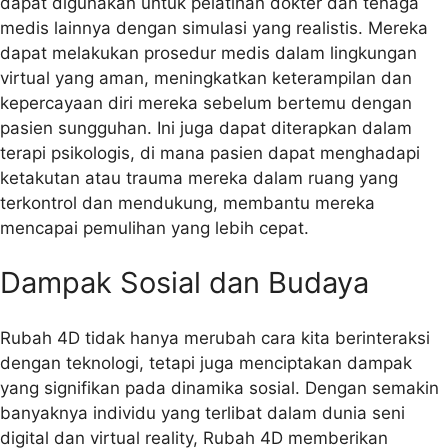
dapat digunakan untuk pelatihan dokter dan tenaga
medis lainnya dengan simulasi yang realistis. Mereka
dapat melakukan prosedur medis dalam lingkungan
virtual yang aman, meningkatkan keterampilan dan
kepercayaan diri mereka sebelum bertemu dengan
pasien sungguhan. Ini juga dapat diterapkan dalam
terapi psikologis, di mana pasien dapat menghadapi
ketakutan atau trauma mereka dalam ruang yang
terkontrol dan mendukung, membantu mereka
mencapai pemulihan yang lebih cepat.
Dampak Sosial dan Budaya
Rubah 4D tidak hanya merubah cara kita berinteraksi
dengan teknologi, tetapi juga menciptakan dampak
yang signifikan pada dinamika sosial. Dengan semakin
banyaknya individu yang terlibat dalam dunia seni
digital dan virtual reality, Rubah 4D memberikan