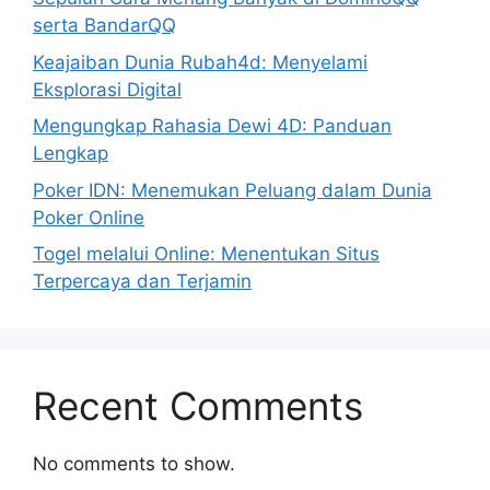
serta BandarQQ
Keajaiban Dunia Rubah4d: Menyelami
Eksplorasi Digital
Mengungkap Rahasia Dewi 4D: Panduan
Lengkap
Poker IDN: Menemukan Peluang dalam Dunia
Poker Online
Togel melalui Online: Menentukan Situs
Terpercaya dan Terjamin
Recent Comments
No comments to show.