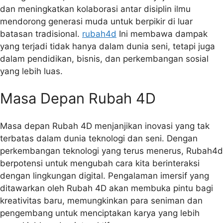
dan meningkatkan kolaborasi antar disiplin ilmu
mendorong generasi muda untuk berpikir di luar
batasan tradisional.
rubah4d
Ini membawa dampak
yang terjadi tidak hanya dalam dunia seni, tetapi juga
dalam pendidikan, bisnis, dan perkembangan sosial
yang lebih luas.
Masa Depan Rubah 4D
Masa depan Rubah 4D menjanjikan inovasi yang tak
terbatas dalam dunia teknologi dan seni. Dengan
perkembangan teknologi yang terus menerus, Rubah4d
berpotensi untuk mengubah cara kita berinteraksi
dengan lingkungan digital. Pengalaman imersif yang
ditawarkan oleh Rubah 4D akan membuka pintu bagi
kreativitas baru, memungkinkan para seniman dan
pengembang untuk menciptakan karya yang lebih