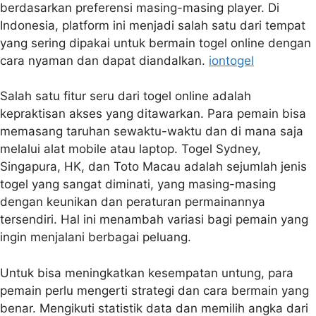
berdasarkan preferensi masing-masing player. Di
Indonesia, platform ini menjadi salah satu dari tempat
yang sering dipakai untuk bermain togel online dengan
cara nyaman dan dapat diandalkan.
iontogel
Salah satu fitur seru dari togel online adalah
kepraktisan akses yang ditawarkan. Para pemain bisa
memasang taruhan sewaktu-waktu dan di mana saja
melalui alat mobile atau laptop. Togel Sydney,
Singapura, HK, dan Toto Macau adalah sejumlah jenis
togel yang sangat diminati, yang masing-masing
dengan keunikan dan peraturan permainannya
tersendiri. Hal ini menambah variasi bagi pemain yang
ingin menjalani berbagai peluang.
Untuk bisa meningkatkan kesempatan untung, para
pemain perlu mengerti strategi dan cara bermain yang
benar. Mengikuti statistik data dan memilih angka dari