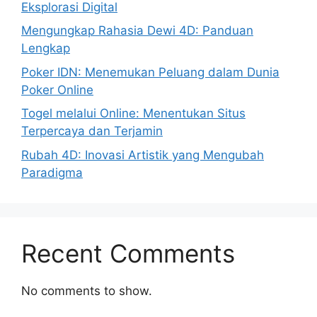
Eksplorasi Digital
Mengungkap Rahasia Dewi 4D: Panduan
Lengkap
Poker IDN: Menemukan Peluang dalam Dunia
Poker Online
Togel melalui Online: Menentukan Situs
Terpercaya dan Terjamin
Rubah 4D: Inovasi Artistik yang Mengubah
Paradigma
Recent Comments
No comments to show.