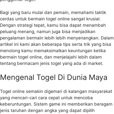
Bagi yang baru mulai dan pemain, memahami taktik
cerdas untuk bermain togel online sangat krusial.
Dengan strategi tepat, kamu bisa dapat menambah
peluang menang, namun juga bisa menjadikan
pengalaman bermain lebih lebih menyenangkan. Dalam
artikel ini kami akan beberapa tips serta trik yang bisa
menolong kamu memaksimalkan keuntungan ketika
bermain togel online, dan menjelajahi lebih dalam
tentang bermacam jenis togel yang ada di market.
Mengenal Togel Di Dunia Maya
Togel online semakin digemari di kalangan masyarakat
yang mencari-cari cara cepat untuk mencoba
keberuntungan. Sistem game ini memberikan beragam
jenis taruhan dengan angka yang dapat dipilih