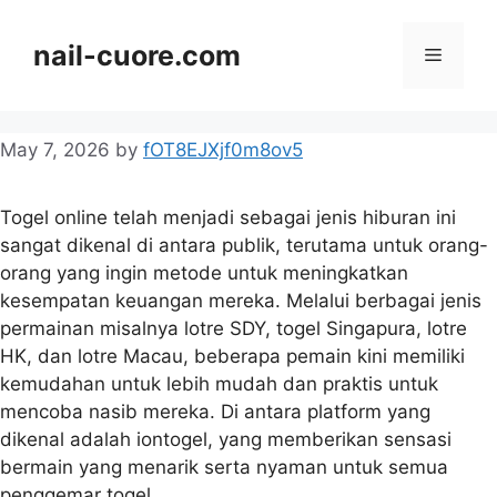
Skip
to
nail-cuore.com
Menu
content
May 7, 2026
by
fOT8EJXjf0m8ov5
Togel online telah menjadi sebagai jenis hiburan ini
sangat dikenal di antara publik, terutama untuk orang-
orang yang ingin metode untuk meningkatkan
kesempatan keuangan mereka. Melalui berbagai jenis
permainan misalnya lotre SDY, togel Singapura, lotre
HK, dan lotre Macau, beberapa pemain kini memiliki
kemudahan untuk lebih mudah dan praktis untuk
mencoba nasib mereka. Di antara platform yang
dikenal adalah iontogel, yang memberikan sensasi
bermain yang menarik serta nyaman untuk semua
penggemar togel.