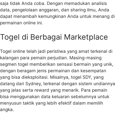
saja tidak Anda coba. Dengan memadukan analisis
data, pengelolaan anggaran, dan sharing ilmu, Anda
dapat menambah kemungkinan Anda untuk menang di
permainan online ini.
Togel di Berbagai Marketplace
Togel online telah jadi peristiwa yang amat terkenal di
kalangan para pemain perjudian. Masing-masing
segmen togel memberikan sensasi bermain yang unik,
dengan beragam jenis permainan dan kesempatan
yang bisa dieksploitasi. Misalnya, togel SDY, yang
datang dari Sydney, terkenal dengan sistem undiannya
yang jelas serta reward yang menarik. Para pemain
bisa menggunakan data keluaran sebelumnya untuk
menyusun taktik yang lebih efektif dalam memilih
angka.