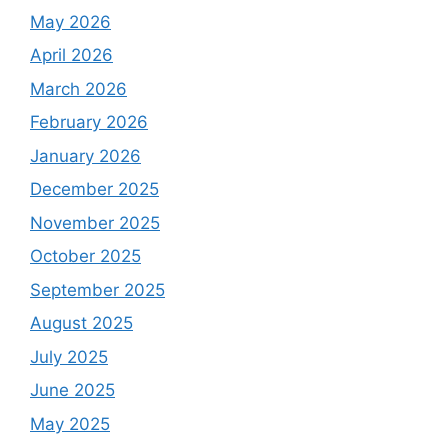
May 2026
April 2026
March 2026
February 2026
January 2026
December 2025
November 2025
October 2025
September 2025
August 2025
July 2025
June 2025
May 2025