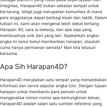
integritas, Harapan4D bukan sekadar tempat untuk
bertarung, tetapi juga merupakan komunitas di mana
para anggotanya dapat berbagi kisah dan taktik. Dalam
tulisan ini, kami akan mengenal lebih dekat tentang
Harapan 4D, cara ia bekerja, dan apa saja yang
membuatnya unik dari yang lain. Apakahkah angka-
angka ini betul-betul memberikan harapan, ataukah
cuma hanya permainan semata? Mari kita telusuri
bersama.
Apa Sih Harapan4D?
Harapan4D merupakan satu tempat yang menyediakan
informasi dan servis seputar angka toto. Dengan tujuan
harapan untuk membantu para pemain untuk
menganalisa nomor-nomor apa kemungkinan keluar,
Harapan4D adalah salah satu sumber referensi yang