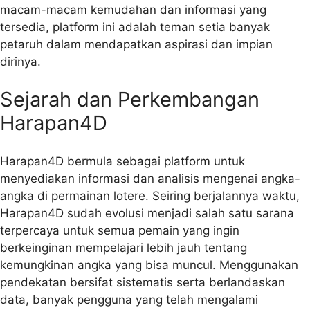
macam-macam kemudahan dan informasi yang
tersedia, platform ini adalah teman setia banyak
petaruh dalam mendapatkan aspirasi dan impian
dirinya.
Sejarah dan Perkembangan
Harapan4D
Harapan4D bermula sebagai platform untuk
menyediakan informasi dan analisis mengenai angka-
angka di permainan lotere. Seiring berjalannya waktu,
Harapan4D sudah evolusi menjadi salah satu sarana
terpercaya untuk semua pemain yang ingin
berkeinginan mempelajari lebih jauh tentang
kemungkinan angka yang bisa muncul. Menggunakan
pendekatan bersifat sistematis serta berlandaskan
data, banyak pengguna yang telah mengalami