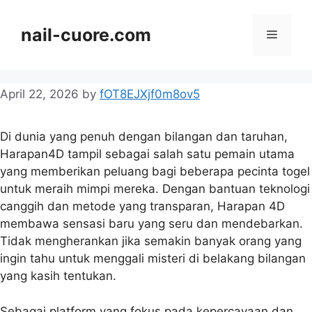
Skip
to
nail-cuore.com
Menu
content
April 22, 2026
by
fOT8EJXjf0m8ov5
Di dunia yang penuh dengan bilangan dan taruhan,
Harapan4D tampil sebagai salah satu pemain utama
yang memberikan peluang bagi beberapa pecinta togel
untuk meraih mimpi mereka. Dengan bantuan teknologi
canggih dan metode yang transparan, Harapan 4D
membawa sensasi baru yang seru dan mendebarkan.
Tidak mengherankan jika semakin banyak orang yang
ingin tahu untuk menggali misteri di belakang bilangan
yang kasih tentukan.
Sebagai platform yang fokus pada kepercayaan dan