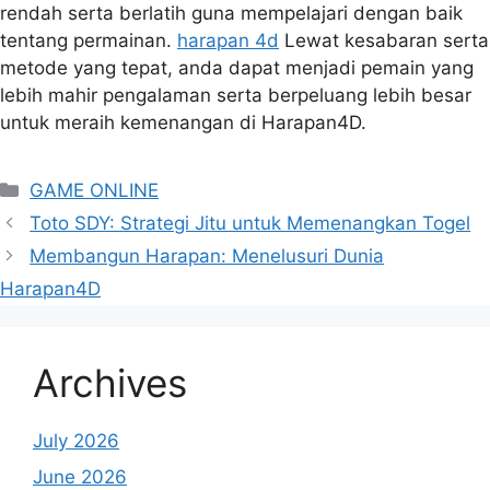
rendah serta berlatih guna mempelajari dengan baik
tentang permainan.
harapan 4d
Lewat kesabaran serta
metode yang tepat, anda dapat menjadi pemain yang
lebih mahir pengalaman serta berpeluang lebih besar
untuk meraih kemenangan di Harapan4D.
Categories
GAME ONLINE
Toto SDY: Strategi Jitu untuk Memenangkan Togel
Membangun Harapan: Menelusuri Dunia
Harapan4D
Archives
July 2026
June 2026