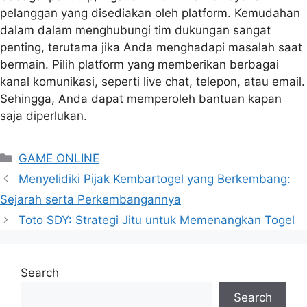
pelanggan yang disediakan oleh platform. Kemudahan
dalam dalam menghubungi tim dukungan sangat
penting, terutama jika Anda menghadapi masalah saat
bermain. Pilih platform yang memberikan berbagai
kanal komunikasi, seperti live chat, telepon, atau email.
Sehingga, Anda dapat memperoleh bantuan kapan
saja diperlukan.
Categories
GAME ONLINE
Menyelidiki Pijak Kembartogel yang Berkembang:
Sejarah serta Perkembangannya
Toto SDY: Strategi Jitu untuk Memenangkan Togel
Search
Search