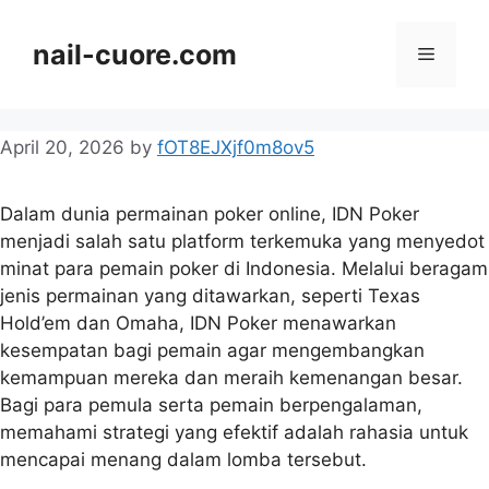
Skip
to
nail-cuore.com
Menu
content
April 20, 2026
by
fOT8EJXjf0m8ov5
Dalam dunia permainan poker online, IDN Poker
menjadi salah satu platform terkemuka yang menyedot
minat para pemain poker di Indonesia. Melalui beragam
jenis permainan yang ditawarkan, seperti Texas
Hold’em dan Omaha, IDN Poker menawarkan
kesempatan bagi pemain agar mengembangkan
kemampuan mereka dan meraih kemenangan besar.
Bagi para pemula serta pemain berpengalaman,
memahami strategi yang efektif adalah rahasia untuk
mencapai menang dalam lomba tersebut.