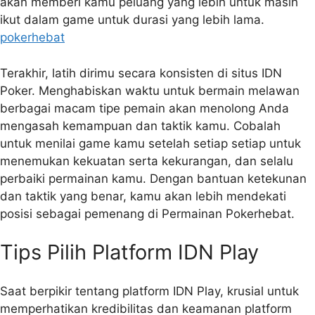
akan memberi kamu peluang yang lebih untuk masih
ikut dalam game untuk durasi yang lebih lama.
pokerhebat
Terakhir, latih dirimu secara konsisten di situs IDN
Poker. Menghabiskan waktu untuk bermain melawan
berbagai macam tipe pemain akan menolong Anda
mengasah kemampuan dan taktik kamu. Cobalah
untuk menilai game kamu setelah setiap setiap untuk
menemukan kekuatan serta kekurangan, dan selalu
perbaiki permainan kamu. Dengan bantuan ketekunan
dan taktik yang benar, kamu akan lebih mendekati
posisi sebagai pemenang di Permainan Pokerhebat.
Tips Pilih Platform IDN Play
Saat berpikir tentang platform IDN Play, krusial untuk
memperhatikan kredibilitas dan keamanan platform