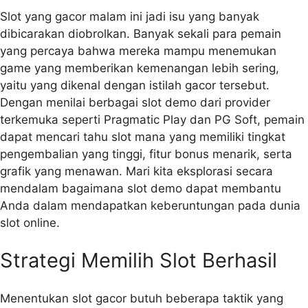
Slot yang gacor malam ini jadi isu yang banyak
dibicarakan diobrolkan. Banyak sekali para pemain
yang percaya bahwa mereka mampu menemukan
game yang memberikan kemenangan lebih sering,
yaitu yang dikenal dengan istilah gacor tersebut.
Dengan menilai berbagai slot demo dari provider
terkemuka seperti Pragmatic Play dan PG Soft, pemain
dapat mencari tahu slot mana yang memiliki tingkat
pengembalian yang tinggi, fitur bonus menarik, serta
grafik yang menawan. Mari kita eksplorasi secara
mendalam bagaimana slot demo dapat membantu
Anda dalam mendapatkan keberuntungan pada dunia
slot online.
Strategi Memilih Slot Berhasil
Menentukan slot gacor butuh beberapa taktik yang