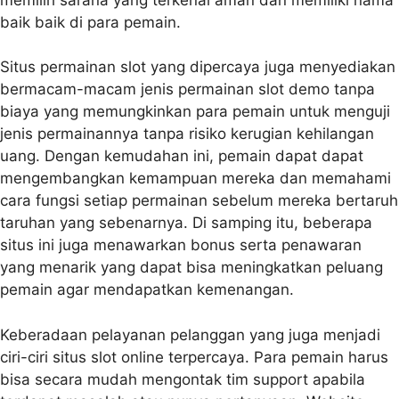
baik baik di para pemain.
Situs permainan slot yang dipercaya juga menyediakan
bermacam-macam jenis permainan slot demo tanpa
biaya yang memungkinkan para pemain untuk menguji
jenis permainannya tanpa risiko kerugian kehilangan
uang. Dengan kemudahan ini, pemain dapat dapat
mengembangkan kemampuan mereka dan memahami
cara fungsi setiap permainan sebelum mereka bertaruh
taruhan yang sebenarnya. Di samping itu, beberapa
situs ini juga menawarkan bonus serta penawaran
yang menarik yang dapat bisa meningkatkan peluang
pemain agar mendapatkan kemenangan.
Keberadaan pelayanan pelanggan yang juga menjadi
ciri-ciri situs slot online terpercaya. Para pemain harus
bisa secara mudah mengontak tim support apabila