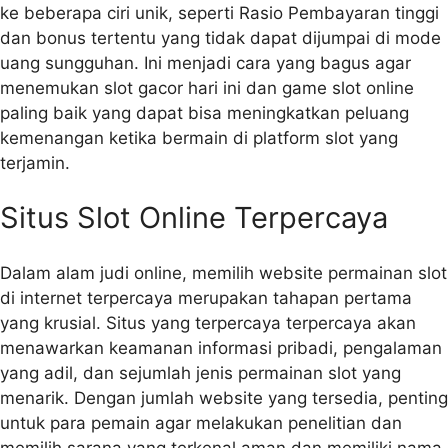
ke beberapa ciri unik, seperti Rasio Pembayaran tinggi
dan bonus tertentu yang tidak dapat dijumpai di mode
uang sungguhan. Ini menjadi cara yang bagus agar
menemukan slot gacor hari ini dan game slot online
paling baik yang dapat bisa meningkatkan peluang
kemenangan ketika bermain di platform slot yang
terjamin.
Situs Slot Online Terpercaya
Dalam alam judi online, memilih website permainan slot
di internet terpercaya merupakan tahapan pertama
yang krusial. Situs yang terpercaya terpercaya akan
menawarkan keamanan informasi pribadi, pengalaman
yang adil, dan sejumlah jenis permainan slot yang
menarik. Dengan jumlah website yang tersedia, penting
untuk para pemain agar melakukan penelitian dan
memilih sarana yang terkenal aman dan memiliki nama