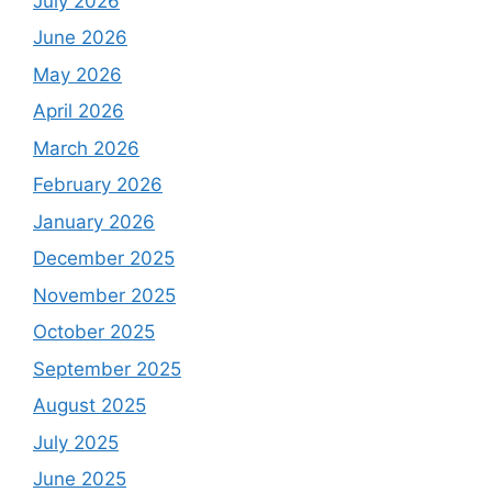
July 2026
June 2026
May 2026
April 2026
March 2026
February 2026
January 2026
December 2025
November 2025
October 2025
September 2025
August 2025
July 2025
June 2025