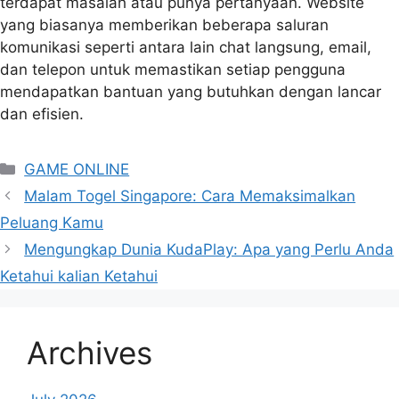
terdapat masalah atau punya pertanyaan. Website
yang biasanya memberikan beberapa saluran
komunikasi seperti antara lain chat langsung, email,
dan telepon untuk memastikan setiap pengguna
mendapatkan bantuan yang butuhkan dengan lancar
dan efisien.
Categories
GAME ONLINE
Malam Togel Singapore: Cara Memaksimalkan
Peluang Kamu
Mengungkap Dunia KudaPlay: Apa yang Perlu Anda
Ketahui kalian Ketahui
Archives